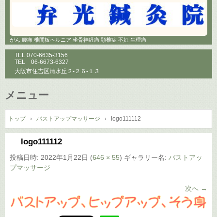
がん 腰痛 椎間板ヘルニア 坐骨神経痛 頚椎症 不妊 生理痛
TEL
070-6635-3156
TEL
06-6673-6327
大阪市住吉区清水丘２-２６-１３
メニュー
コ
ン
トップ
›
バストアップマッサージ
›
logo111112
テ
ン
logo111112
ツ
投稿日時:
2022年1月22日
(
646 × 55
) ギャラリー名:
バストアッ
へ
プマッサージ
ス
キ
次へ →
ッ
プ