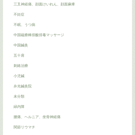
三叉神経痛、顔面けいれん、顔面麻痺
不妊症
不眠、うつ病
中国磁療棒排酸排毒マッサージ
中国鍼灸
五十肩
刺絡治療
小児鍼
弁光鍼灸院
未分類
緑内障
腰痛、ヘルニア、坐骨神経痛
関節リウマチ