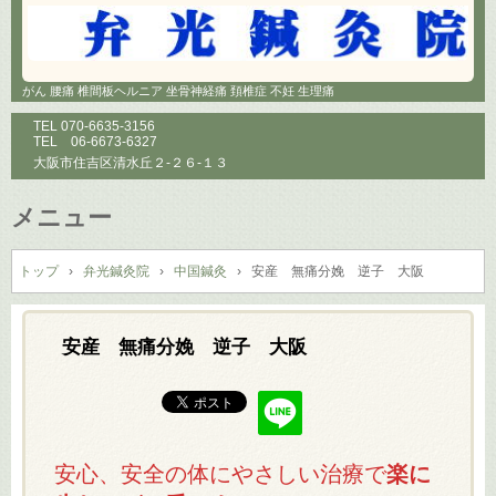
がん 腰痛 椎間板ヘルニア 坐骨神経痛 頚椎症 不妊 生理痛
TEL
070-6635-3156
TEL
06-6673-6327
大阪市住吉区清水丘２-２６-１３
メニュー
コ
ン
トップ
›
弁光鍼灸院
›
中国鍼灸
›
安産 無痛分娩 逆子 大阪
テ
ン
ツ
安産 無痛分娩 逆子 大阪
へ
ス
キ
ッ
プ
安心、安全の体にやさしい治療で
楽に