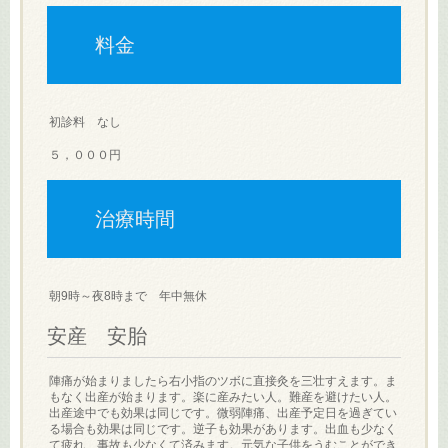
料金
初診料 なし
５，０００円
治療時間
朝9時～夜8時まで 年中無休
安産 安胎
陣痛が始まりましたら右小指のツボに直接灸を三壮すえます。ま
もなく出産が始まります。楽に産みたい人。難産を避けたい人。
出産途中でも効果は同じです。微弱陣痛、出産予定日を過ぎてい
る場合も効果は同じです。逆子も効果があります。出血も少なく
て疲れ、事故も少なくて済みます。元気な子供をうむことができ