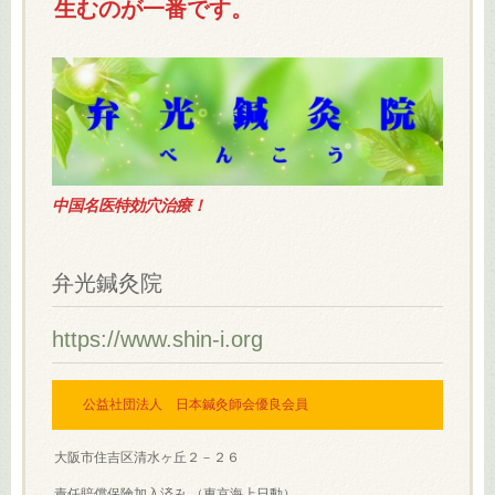
生むのが一番です。
中国名医特効穴治療！
弁光鍼灸院
https://www.shin-i.org
公益社団法人 日本鍼灸師会優良会員
大阪市住吉区清水ヶ丘２－２６
責任賠償保険加入済み （東京海上日動）