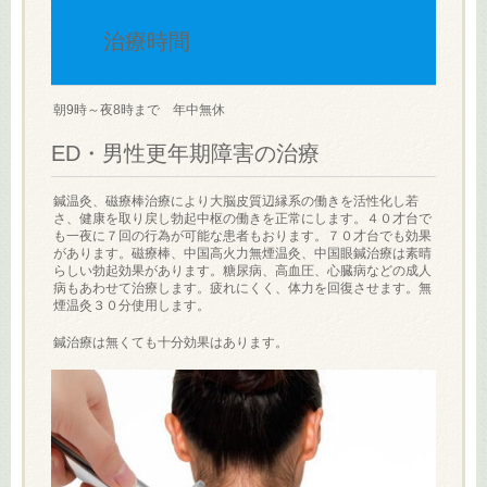
治療時間
朝9時～夜8時まで 年中無休
ED・男性更年期障害の治療
鍼温灸、磁療棒治療により大脳皮質辺縁系の働きを活性化し若
さ、健康を取り戻し勃起中枢の働きを正常にします。４０才台で
も一夜に７回の行為が可能な患者もおります。７０才台でも効果
があります。磁療棒、中国高火力無煙温灸、中国眼鍼治療は素晴
らしい勃起効果があります。糖尿病、高血圧、心臓病などの成人
病もあわせて治療します。疲れにくく、体力を回復させます。無
煙温灸３０分使用します。
鍼治療は無くても十分効果はあります。