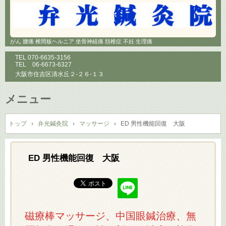
がん 腰痛 椎間板ヘルニア 坐骨神経痛 頚椎症 不妊 生理痛
TEL
070-6635-3156
TEL
06-6673-6327
大阪市住吉区清水丘２-２６-１３
メニュー
コ
ン
トップ
›
弁光鍼灸院
›
マッサージ
›
ED 男性機能回復 大阪
テ
ン
ツ
ED 男性機能回復 大阪
へ
ス
キ
ッ
プ
磁療棒マッサージ、中国眼鍼治療、無