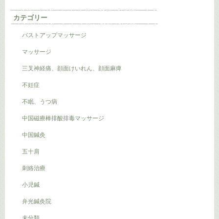
カテゴリー
バストアップマッサージ
マッサージ
三叉神経痛、顔面けいれん、顔面麻痺
不妊症
不眠、うつ病
中国磁療棒排酸排毒マッサージ
中国鍼灸
五十肩
刺絡治療
小児鍼
弁光鍼灸院
未分類