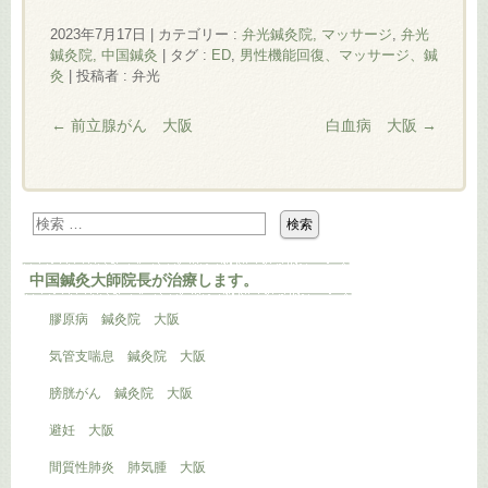
2023年7月17日
|
カテゴリー :
弁光鍼灸院, マッサージ
,
弁光
鍼灸院, 中国鍼灸
|
タグ :
ED
,
男性機能回復、マッサージ、鍼
灸
|
投稿者 : 弁光
←
前立腺がん 大阪
白血病 大阪
→
中国鍼灸大師院長が治療します。
膠原病 鍼灸院 大阪
気管支喘息 鍼灸院 大阪
膀胱がん 鍼灸院 大阪
避妊 大阪
間質性肺炎 肺気腫 大阪