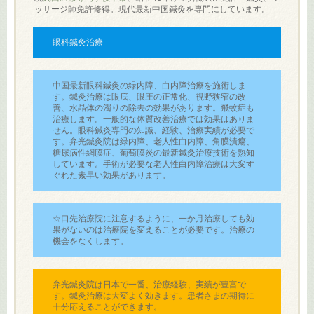
ッサージ師免許修得。現代最新中国鍼灸を専門にしています。
眼科鍼灸治療
中国最新眼科鍼灸の緑内障、白内障治療を施術しま
す。鍼灸治療は眼底、眼圧の正常化、視野狭窄の改
善、水晶体の濁りの除去の効果があります。飛蚊症も
治療します。一般的な体質改善治療では効果はありま
せん。眼科鍼灸専門の知識、経験、治療実績が必要で
す。弁光鍼灸院は緑内障、老人性白内障、角膜潰瘍、
糖尿病性網膜症、葡萄膜炎の最新鍼灸治療技術を熟知
しています。手術が必要な老人性白内障治療は大変す
ぐれた素早い効果があります。
☆口先治療院に注意するように、一か月治療しても効
果がないのは治療院を変えることが必要です。治療の
機会をなくします。
弁光鍼灸院は日本で一番、治療経験、実績が豊富で
す。鍼灸治療は大変よく効きます。患者さまの期待に
十分応えることができます。