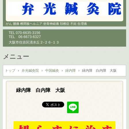
がん 腰痛 椎間板ヘルニア 坐骨神経痛 頚椎症 不妊 生理痛
TEL
070-6635-3156
TEL
06-6673-6327
大阪市住吉区清水丘２-２６-１３
メニュー
コ
ン
トップ
›
弁光鍼灸院
›
中国鍼灸
›
緑内障
›
緑内障 白内障 大阪
テ
ン
ツ
緑内障 白内障 大阪
へ
ス
キ
ッ
プ