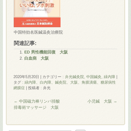
中国特効名医鍼温灸治療院
関連記事:
ED 男性機能回復 大阪
白血病 大阪
2020年5月20日
|
カテゴリー :
弁光鍼灸院, 中国鍼灸, 緑内障
|
タグ :
緑内障、白内障、鍼灸院、大阪、角膜潰瘍、糖尿病性
網膜症
|
投稿者 : 弁光
←
中国磁力棒リンパ排酸
小児鍼 大阪
→
排毒術マッサージ 大阪