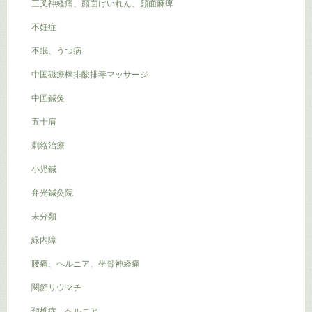
三叉神経痛、顔面けいれん、顔面麻痺
不妊症
不眠、うつ病
中国磁療棒排酸排毒マッサージ
中国鍼灸
五十肩
刺絡治療
小児鍼
弁光鍼灸院
未分類
緑内障
腰痛、ヘルニア、坐骨神経痛
関節リウマチ
頚椎症 ヘルニア