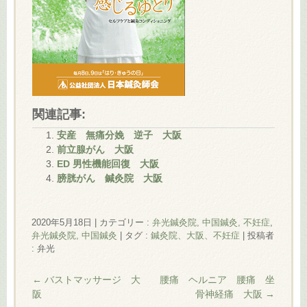
関連記事:
安産 無痛分娩 逆子 大阪
前立腺がん 大阪
ED 男性機能回復 大阪
膀胱がん 鍼灸院 大阪
2020年5月18日
|
カテゴリー :
弁光鍼灸院, 中国鍼灸, 不妊症
,
弁光鍼灸院, 中国鍼灸
|
タグ :
鍼灸院、大阪、不妊症
|
投稿者
: 弁光
←
バストマッサージ 大
腰痛 ヘルニア 腰痛 坐
阪
骨神経痛 大阪
→