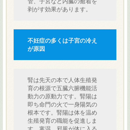
管、子宮など内臓の癒着を
剥がす効果があります。
不妊症の多くは子宮の冷え
が原因
腎は先天の本で人体生殖発
育の根源で五臓六腑機能活
動力の原動力です。腎陽は
即ち命門の火で一身陽気の
根本です。腎陽は体を温め
生殖発育の職能を促進しま
す。寒湿、邪風が体に入る