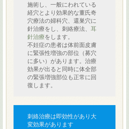
施術し、一般にわれている
経穴とより効果的な董氏奇
穴療法の婦科穴、還巣穴に
針治療をし、刺絡療法、
耳
針治療
をします。
不妊症の患者は体前面皮膚
に緊張性増強の部位（募穴
に多い）があります。治療
効果が出ると同時に体全部
の緊張増強部位も正常に回
復します。
刺絡治療は即効性があり大
変効果があります