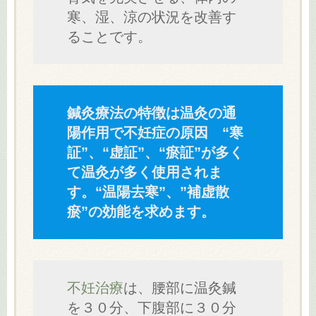
寒、湿、涼の状況を改善す
ることです。
鍼灸療法の特徴は温灸の通
陽作用で不妊症の原因 “寒
証”、“虚証”、“瘀証”が多く
て温灸が多く使用されま
す。“温陽去寒”、”補虚散
瘀”の効能を求めます。
不妊治療
は、腰部に温灸鍼
を３０分、下腹部に３０分