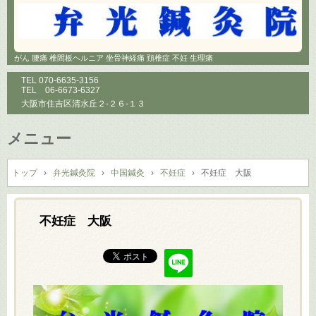
がん 腰痛 椎間板ヘルニア 坐骨神経痛 頚椎症 不妊 生理痛
TEL
070-6635-3156
TEL
06-6673-6327
大阪市住吉区清水丘２-２６-１３
メニュー
コ
ン
トップ
›
弁光鍼灸院
›
中国鍼灸
›
不妊症
›
不妊症 大阪
テ
ン
ツ
不妊症 大阪
へ
ス
キ
ッ
プ