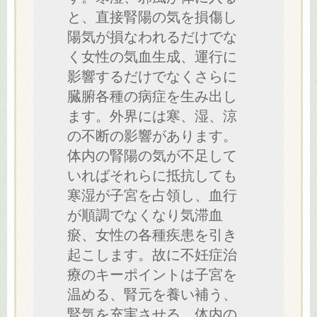
と、直接腎陽の気を損傷し
陽気が損なわれるだけでな
く女性の気血生成、運行に
影響するだけでなくさらに
臓腑各種の病症を生み出し
ます。外界には寒、湿、涼
の不断の影響があります。
体内の腎陽の気が不足して
いればそれらに抵抗しても
寒湿が子宮を占領し、血行
が順調でなくなり気滞血
瘀、女性の各種疾患を引き
起こします。故に不妊症治
療のキーポイントは子宮を
温める、腎元を養い補う、
腎気を充実させる、体内の