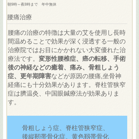
朝9時～夜8時まで 年中無休
腰痛治療
腰痛の治療の特徴は大量の艾を使用し長時
間温めることで効果が深く浸透する一般の
治療院ではお目にかかれない大変優れた治
療法です。
変形性腰椎症、癌の転移、手術
後の神経などの癒着、痛み、骨粗しょう
症、更年期障害
などが原因の腰痛,坐骨神
経痛にも十分効果があります。脊柱管狭窄
症は臍温灸、中国眼鍼療法が効果ありま
す。
骨粗しょう症、脊柱管狭窄症、
後縦靭帯骨化症、黄色靱帯骨化