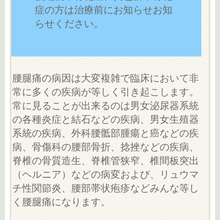
症の方は治療前にお知らせお知
らせください。
腰腿痛の病因は大変複雑で臨床において非
常に多くの疾病が等しく引き起こします。
常に見ることが出来るのは男女泌尿器系統
の各種炎症と結石などの疾病、男女生殖器
系統の疾病、外科腰骶部腫瘍と癌などの疾
病、骨傷科の腰部骨折、捻挫などの疾病、
脊椎の骨質造生、脊椎管狭窄、椎間板突出
（ヘルニア）などの病変および、リュウマ
チ性関節炎、腰部帯状疱疹などみんな等し
く腰腿痛になります。