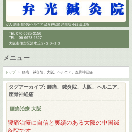
がん 腰痛 椎間板ヘルニア 坐骨神経痛 頚椎症 不妊 生理痛
TEL
070-6635-3156
TEL
06-6673-6327
大阪市住吉区清水丘２-２６-１３
メニュー
コ
ン
トップ
›
腰痛、鍼灸院、大阪、ヘルニア、座骨神経痛
テ
ン
タグアーカイブ:
腰痛、鍼灸院、大阪、ヘルニア、
ツ
座骨神経痛
へ
ス
腰痛治療 大阪
キ
ッ
プ
腰痛治療に自信と実績のある大阪の中国鍼
灸院です。