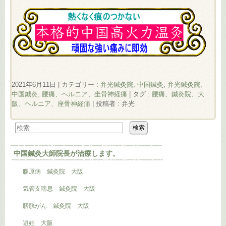
2021年6月11日
|
カテゴリー :
弁光鍼灸院, 中国鍼灸
,
弁光鍼灸院,
中国鍼灸, 腰痛、ヘルニア、坐骨神経痛
|
タグ :
腰痛、鍼灸院、大
阪、ヘルニア、座骨神経痛
|
投稿者 : 弁光
中国鍼灸大師院長が治療します。
膠原病 鍼灸院 大阪
気管支喘息 鍼灸院 大阪
膀胱がん 鍼灸院 大阪
避妊 大阪