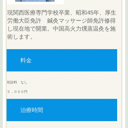
現関西医療専門学校卒業、昭和45年、厚生
労働大臣免許 鍼灸マッサージ師免許修得
し現在地で開業。中国高火力燻蒸温灸を施
術します。
料金
初診料 なし
５，０００円
治療時間