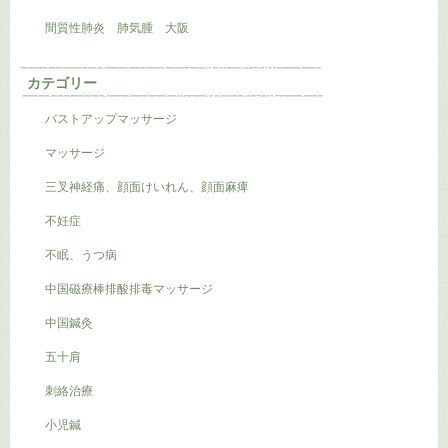
間質性肺炎 肺気腫 大阪
カテゴリー
バストアップマッサージ
マッサージ
三叉神経痛、顔面けいれん、顔面麻痺
不妊症
不眠、うつ病
中国磁療棒排酸排毒マッサージ
中国鍼灸
五十肩
刺絡治療
小児鍼