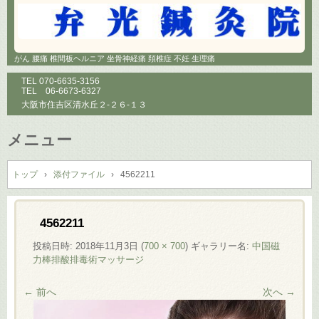
がん 腰痛 椎間板ヘルニア 坐骨神経痛 頚椎症 不妊 生理痛
TEL
070-6635-3156
TEL
06-6673-6327
大阪市住吉区清水丘２-２６-１３
メニュー
コ
ン
トップ
›
添付ファイル
›
4562211
テ
ン
ツ
4562211
へ
投稿日時:
2018年11月3日
(
700 × 700
) ギャラリー名:
中国磁
ス
力棒排酸排毒術マッサージ
キ
ッ
← 前へ
次へ →
プ