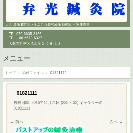
がん 腰痛 椎間板ヘルニア 坐骨神経痛 頚椎症 不妊 生理痛
TEL
070-6635-3156
TEL
06-6673-6327
大阪市住吉区清水丘２-２６-１３
メニュー
コ
ン
トップ
›
添付ファイル
›
01821111
テ
ン
ツ
01821111
へ
投稿日時:
2016年11月21日
(
238 × 33
) ギャラリー名:
ス
01821111
キ
ッ
← 前へ
次へ →
プ