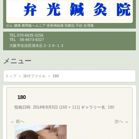
がん 腰痛 椎間板ヘルニア 坐骨神経痛 頚椎症 不妊 生理痛
TEL
070-6635-3156
TEL
06-6673-6327
大阪市住吉区清水丘２-２６-１３
メニュー
コ
ン
トップ
›
添付ファイル
›
180
テ
ン
ツ
180
へ
投稿日時:
2014年9月5日
(
168 × 111
) ギャラリー名:
180
ス
キ
← 前へ
次へ →
ッ
プ