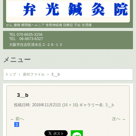
がん 腰痛 椎間板ヘルニア 坐骨神経痛 頚椎症 不妊 生理痛
TEL
070-6635-3156
TEL
06-6673-6327
大阪市住吉区清水丘２-２６-１３
メニュー
コ
ン
トップ
›
添付ファイル
›
3__b
テ
ン
ツ
3__b
へ
投稿日時:
2016年11月21日
(
16 × 16
) ギャラリー名:
3__b
ス
キ
← 前へ
次へ →
ッ
プ