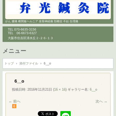
がん 腰痛 椎間板ヘルニア 坐骨神経痛 頚椎症 不妊 生理痛
TEL
070-6635-3156
TEL
06-6673-6327
大阪市住吉区清水丘２-２６-１３
メニュー
コ
ン
トップ
›
添付ファイル
›
6__o
テ
ン
ツ
6__o
へ
投稿日時:
2016年11月21日
(
16 × 16
) ギャラリー名:
6__o
ス
キ
← 前へ
次へ →
ッ
プ