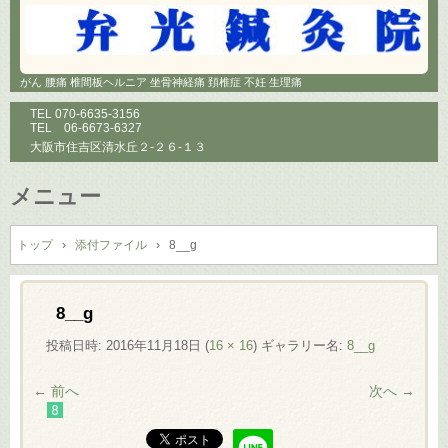
がん 腰痛 椎間板ヘルニア 坐骨神経痛 頚椎症 不妊 生理痛
TEL
070-6635-3156
TEL
06-6673-6327
大阪市住吉区清水丘２-２６-１３
メニュー
コ
ン
トップ
›
添付ファイル
›
8__g
テ
ン
ツ
8__g
へ
投稿日時:
2016年11月18日
(
16 × 16
) ギャラリー名:
8__g
ス
キ
← 前へ
次へ →
ッ
プ