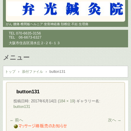
がん 腰痛 椎間板ヘルニア 坐骨神経痛 頚椎症 不妊 生理痛
TEL
070-6635-3156
TEL
06-6673-6327
大阪市住吉区清水丘２-２６-１３
メニュー
コ
ン
トップ
›
添付ファイル
›
button131
テ
ン
ツ
button131
へ
投稿日時:
2017年6月14日
(
184 × 19
) ギャラリー名:
ス
button131
キ
ッ
← 前へ
次へ →
プ