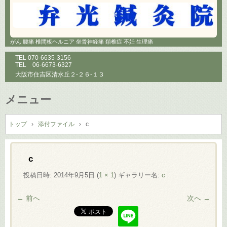
がん 腰痛 椎間板ヘルニア 坐骨神経痛 頚椎症 不妊 生理痛
TEL
070-6635-3156
TEL
06-6673-6327
大阪市住吉区清水丘２-２６-１３
メニュー
コ
ン
トップ
›
添付ファイル
›
c
テ
ン
ツ
c
へ
投稿日時:
2014年9月5日
(
1 × 1
) ギャラリー名:
c
ス
キ
← 前へ
次へ →
ッ
プ