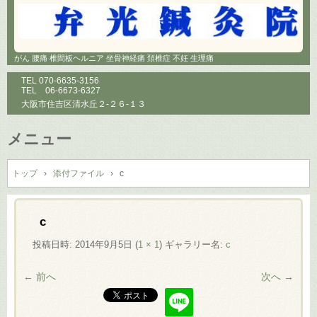
がん 腰痛 椎間板ヘルニア 坐骨神経痛 頚椎症 不妊 生理痛
TEL
070-6635-3156
TEL
06-6673-6327
大阪市住吉区清水丘２-２６-１３
メニュー
コ
ン
トップ
›
添付ファイル
›
c
テ
ン
ツ
c
へ
投稿日時:
2014年9月5日
(
1 × 1
) ギャラリー名:
c
ス
キ
← 前へ
次へ →
ッ
プ