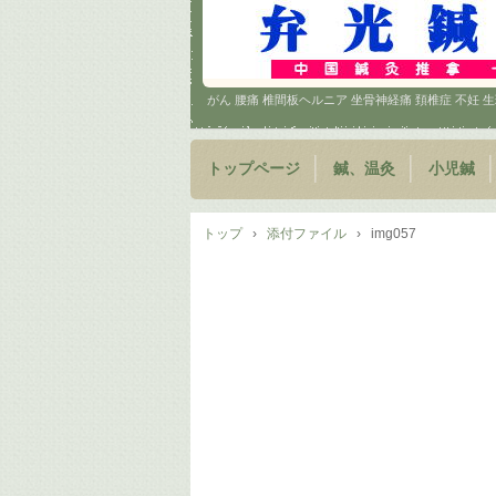
がん 腰痛 椎間板ヘルニア 坐骨神経痛 頚椎症 不妊
トップページ
鍼、温灸
小児鍼
トップ
›
添付ファイル
›
img057