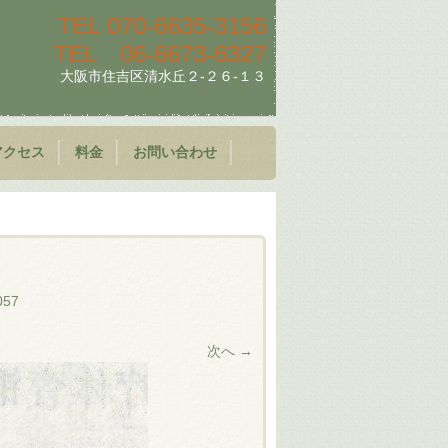
TEL
070-6635-3156
TEL
06-6673-6327
大阪市住吉区清水丘２-２６-１３
アクセス
料金
お問い合わせ
057
次へ →