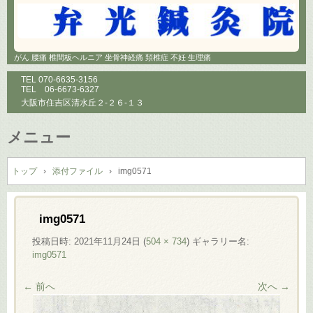
がん 腰痛 椎間板ヘルニア 坐骨神経痛 頚椎症 不妊 生理痛
TEL
070-6635-3156
TEL
06-6673-6327
大阪市住吉区清水丘２-２６-１３
メニュー
コ
ン
トップ
›
添付ファイル
›
img0571
テ
ン
ツ
img0571
へ
投稿日時:
2021年11月24日
(
504 × 734
) ギャラリー名:
ス
img0571
キ
ッ
← 前へ
次へ →
プ