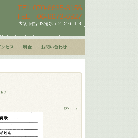
TEL
070-6635-3156
TEL
06-6673-6327
大阪市住吉区清水丘２-２６-１３
アクセス
料金
お問い合わせ
152
次へ →