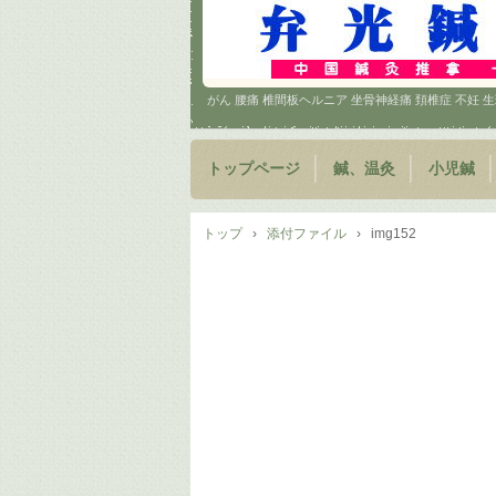
がん 腰痛 椎間板ヘルニア 坐骨神経痛 頚椎症 不妊
トップページ
鍼、温灸
小児鍼
トップ
›
添付ファイル
›
img152