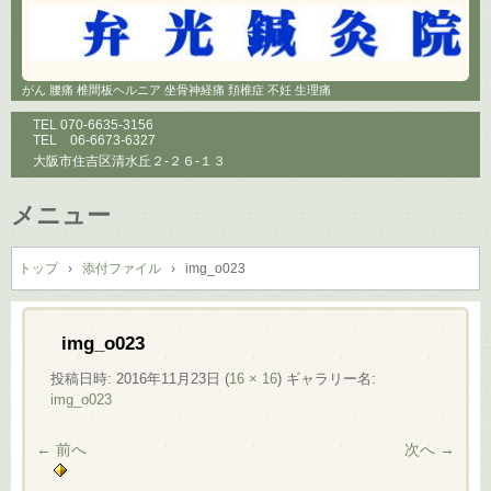
がん 腰痛 椎間板ヘルニア 坐骨神経痛 頚椎症 不妊 生理痛
TEL
070-6635-3156
TEL
06-6673-6327
大阪市住吉区清水丘２-２６-１３
メニュー
コ
ン
トップ
›
添付ファイル
›
img_o023
テ
ン
ツ
img_o023
へ
投稿日時:
2016年11月23日
(
16 × 16
) ギャラリー名:
ス
img_o023
キ
ッ
← 前へ
次へ →
プ