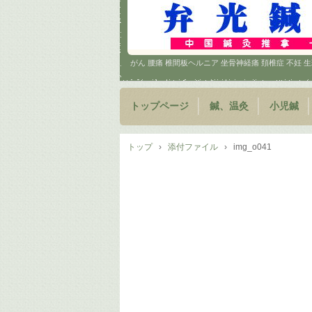
がん 腰痛 椎間板ヘルニア 坐骨神経痛 頚椎症 不妊
トップページ
鍼、温灸
小児鍼
トップ
›
添付ファイル
›
img_o041