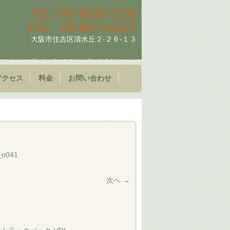
TEL
070-6635-3156
TEL
06-6673-6327
大阪市住吉区清水丘２-２６-１３
アクセス
料金
お問い合わせ
_o041
次へ →