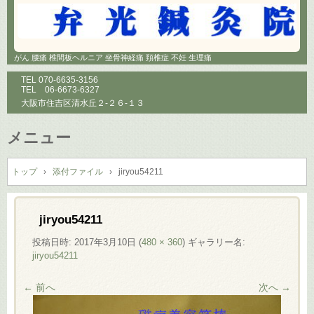
がん 腰痛 椎間板ヘルニア 坐骨神経痛 頚椎症 不妊 生理痛
TEL
070-6635-3156
TEL
06-6673-6327
大阪市住吉区清水丘２-２６-１３
メニュー
コ
ン
トップ
›
添付ファイル
›
jiryou54211
テ
ン
ツ
jiryou54211
へ
投稿日時:
2017年3月10日
(
480 × 360
) ギャラリー名:
ス
jiryou54211
キ
ッ
← 前へ
次へ →
プ