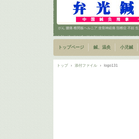
がん 腰痛 椎間板ヘルニア 坐骨神経痛 頚椎症 不妊
トップページ
鍼、温灸
小児鍼
トップ
›
添付ファイル
›
logo131