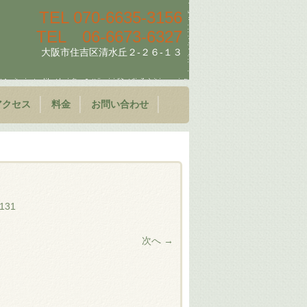
TEL
070-6635-3156
TEL
06-6673-6327
大阪市住吉区清水丘２-２６-１３
アクセス
料金
お問い合わせ
o131
次へ →