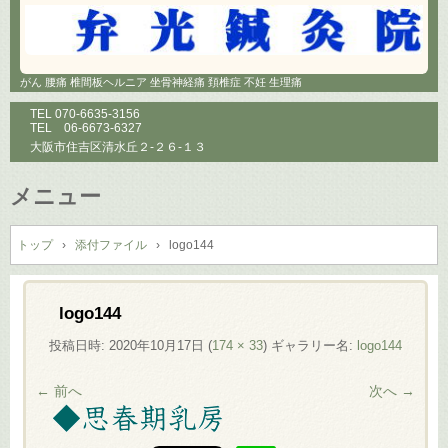
がん 腰痛 椎間板ヘルニア 坐骨神経痛 頚椎症 不妊 生理痛
TEL
070-6635-3156
TEL
06-6673-6327
大阪市住吉区清水丘２-２６-１３
メニュー
コ
ン
トップ
›
添付ファイル
›
logo144
テ
ン
ツ
logo144
へ
投稿日時:
2020年10月17日
(
174 × 33
) ギャラリー名:
logo144
ス
キ
← 前へ
次へ →
ッ
プ