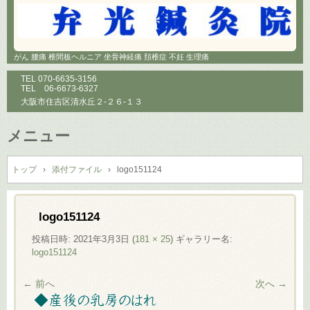
がん 腰痛 椎間板ヘルニア 坐骨神経痛 頚椎症 不妊 生理痛
TEL
070-6635-3156
TEL
06-6673-6327
大阪市住吉区清水丘２-２６-１３
メニュー
コ
ン
トップ
›
添付ファイル
›
logo151124
テ
ン
ツ
logo151124
へ
投稿日時:
2021年3月3日
(
181 × 25
) ギャラリー名:
ス
logo151124
キ
ッ
← 前へ
次へ →
プ