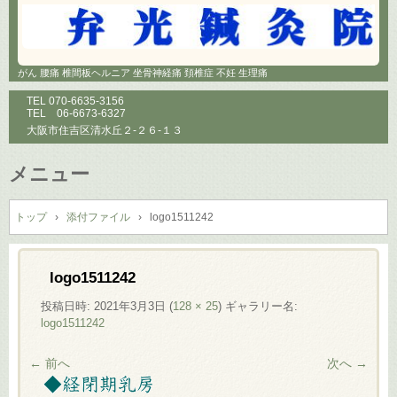
がん 腰痛 椎間板ヘルニア 坐骨神経痛 頚椎症 不妊 生理痛
TEL
070-6635-3156
TEL
06-6673-6327
大阪市住吉区清水丘２-２６-１３
メニュー
コ
ン
トップ
›
添付ファイル
›
logo1511242
テ
ン
ツ
logo1511242
へ
投稿日時:
2021年3月3日
(
128 × 25
) ギャラリー名:
ス
logo1511242
キ
ッ
← 前へ
次へ →
プ