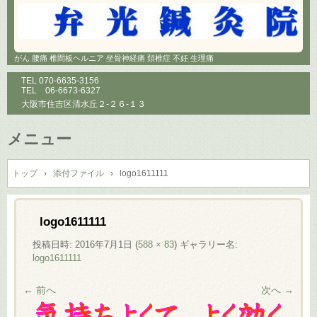
がん 腰痛 椎間板ヘルニア 坐骨神経痛 頚椎症 不妊 生理痛
TEL
070-6635-3156
TEL
06-6673-6327
大阪市住吉区清水丘２-２６-１３
メニュー
コ
ン
トップ
›
添付ファイル
›
logo1611111
テ
ン
ツ
logo1611111
へ
投稿日時:
2016年7月1日
(
588 × 83
) ギャラリー名:
ス
logo1611111
キ
ッ
← 前へ
次へ →
プ