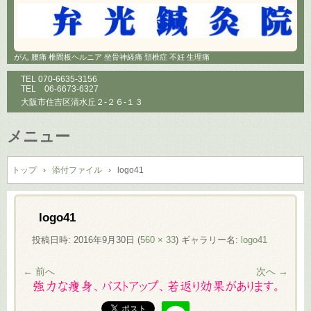
がん 腰痛 椎間板ヘルニア 坐骨神経痛 頚椎症 不妊 生理痛
TEL
070-6635-3156
TEL
06-6673-6327
大阪市住吉区清水丘２-２６-１３
メニュー
コ
ン
トップ
›
添付ファイル
›
logo41
テ
ン
ツ
logo41
へ
投稿日時:
2016年9月30日
(
560 × 33
) ギャラリー名:
logo41
ス
キ
← 前へ
次へ →
ッ
プ