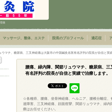
 生理痛
マッサージ、整体、エステ
院長のプロフィール
適応症
ュウマチ、糖尿病、三叉神経痛は大阪市の中国鍼灸名医有名評判の院長が自信と実
腰痛、緑内障、関節リュウマチ、糖尿病、三
有名評判の院長が自信と実績で治療します。
☆各種癌、腰痛、坐骨神経痛、ヘルニア、腰椎分離症、
達障害、三叉神経痛、顔面痙攣、関節リュウマチ、緑内
療はお任せください。