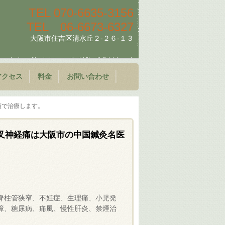
TEL
070-6635-3156
TEL
06-6673-6327
大阪市住吉区清水丘２-２６-１３
アクセス
料金
お問い合わせ
績で治療します。
叉神経痛は大阪市の中国鍼灸名医
脊柱管狭窄、不妊症、生理痛、小児発
障、糖尿病、痛風、慢性肝炎、禁煙治