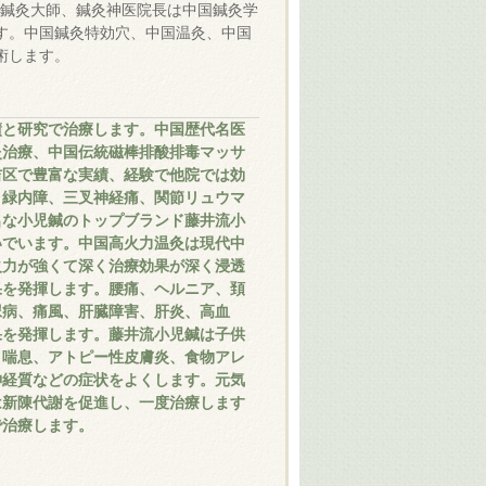
、鍼灸大師、鍼灸神医院長は中国鍼灸学
す。中国鍼灸特効穴、中国温灸、中国
術します。
績と研究で治療します。中国歴代名医
灸治療、中国伝統磁棒排酸排毒マッサ
吉区で豊富な実績、経験で他院では効
、緑内障、三叉神経痛、関節リュウマ
名な小児鍼のトップブランド藤井流小
いでいます。中国高火力温灸は現代中
火力が強くて深く治療効果が深く浸透
果を発揮します。腰痛、ヘルニア、頚
尿病、痛風、肝臓障害、肝炎、高血
果を発揮します。藤井流小児鍼は子供
、喘息、アトピー性皮膚炎、食物アレ
神経質などの症状をよくします。元気
は新陳代謝を促進し、一度治療します
で治療します。