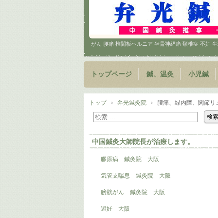
がん 腰痛 椎間板ヘルニア 坐骨神経痛 頚椎症 不妊
トップページ
鍼、温灸
小児鍼
トップ
›
弁光鍼灸院
›
腰痛、緑内障、関節リ
中国鍼灸大師院長が治療します。
膠原病 鍼灸院 大阪
気管支喘息 鍼灸院 大阪
膀胱がん 鍼灸院 大阪
避妊 大阪