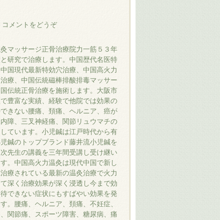
|
コメントをどうぞ
鍼灸マッサージ正骨治療院力一筋５３年
績と研究で治療します。中国歴代名医特
、中国現代最新特効穴治療、中国高火力
灸治療、中国伝統磁棒排酸排毒マッサー
中国伝統正骨治療を施術します。大阪市
区で豊富な実績、経験で他院では効果の
待できない腰痛、頚痛、ヘルニア、癌が
緑内障、三叉神経痛、関節リュウマチの
をしています。小児鍼は江戸時代から有
小児鍼のトップブランド藤井流小児鍼を
秀次先生の講義を三年間受講し受け継い
ます。中国高火力温灸は現代中国で新し
究治療されている最新の温灸治療で火力
くて深く治療効果が深く浸透し今まで効
期待できない症状にもすばやい効果を発
ます。腰痛、ヘルニア、頚痛、不妊症、
痛、関節痛、スポーツ障害、糖尿病、痛