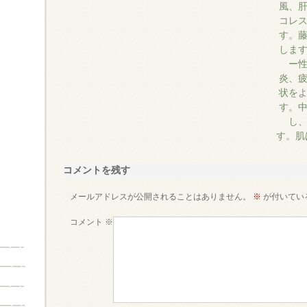
風、
コレ
す。
しま
ー
炎、
状を
す。
し
す。肌
コメントを残す
メールアドレスが公開されることはありません。
※
が付いてい
コメント
※