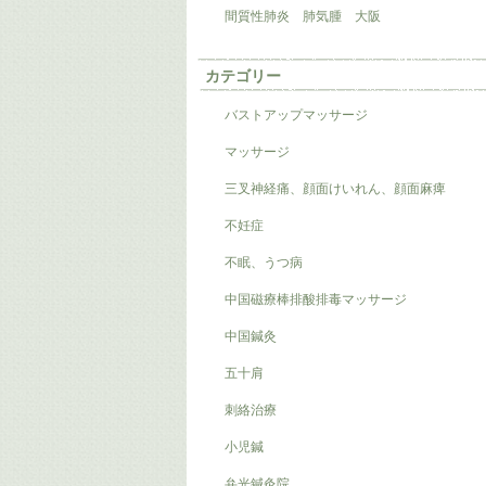
間質性肺炎 肺気腫 大阪
カテゴリー
バストアップマッサージ
マッサージ
三叉神経痛、顔面けいれん、顔面麻痺
不妊症
不眠、うつ病
中国磁療棒排酸排毒マッサージ
中国鍼灸
五十肩
刺絡治療
小児鍼
弁光鍼灸院