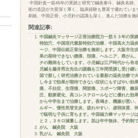
中国針灸一筋45年の実績と研究で鍼灸泰斗、鍼灸名師
術の造詣が大変深く厚く、臨床経験も豊富で優れていま
刺絡、中国正骨、小児針の認識も深く、進んだ治療を施
関連記事:
中国鍼灸マッサージ正骨治療院力一筋５３年の実
特効穴、中国現代最新特効穴治療、中国高火力温
ージ、中国伝統正骨治療を施術します。大阪市住
果の期待できない腰痛、頚痛、ヘルニア、癌がん
チの難病をしています。小児鍼は江戸時代から有
児鍼を藤井秀次先生の講義を三年間受講し受け継
国で新しく研究治療されている最新の温灸治療で
し今まで効果が期待できない症状にもすばやい効
痛、不妊症、生理痛、関節痛、スポーツ障害、糖
圧、動脈硬化、高コレステロールなどに優れた効
から中学生まで治療します。夜鳴き、機嫌が悪い
ルギー、慢性気管支炎、疲れやすい、虚弱体質、
で聡明な子供に育ちます。中国磁力棒マッサージ
と２，３キロ減量します。肌は年中無休、予約制
がん 鍼灸院 大阪
乳がん 鍼灸院 大阪