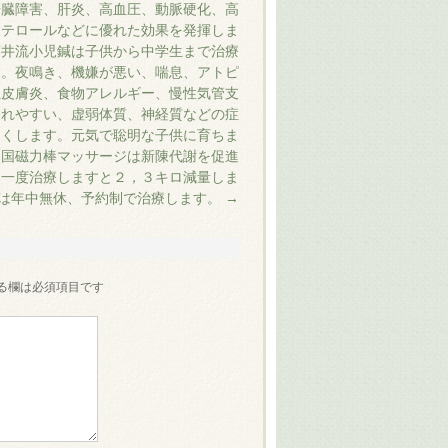
肝臓障害、肝炎、高血圧、動脈硬化、高
ステロールなどに優れた効果を発揮しま
藤井流小児鍼は子供から中学生まで治療
す。夜鳴き、機嫌が悪い、喘息、アトピ
性皮膚炎、食物アレルギー、慢性気管支
疲れやすい、虚弱体質、神経質などの症
よくします。元気で聡明な子供に育ちま
中国磁力棒マッサージは新陳代謝を促進
、一度治療しますと２，３キロ減量しま
は年中無休、予約制で治療します。
→
る欄は必須項目です