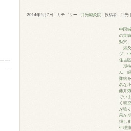
2014年9月7日
|
カテゴリー :
弁光鍼灸院
|
投稿者 : 弁光
中国
の実
効穴
温
ジ、
住吉
期
ん、
難病
名な
藤井
でい
く研
が強
果が
揮し
生理