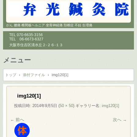
がん 腰痛 椎間板ヘルニア 坐骨神経痛 頚椎症 不妊 生理痛
TEL
070-6635-3156
TEL
06-6673-6327
大阪市住吉区清水丘２-２６-１３
メニュー
コ
ン
トップ
›
添付ファイル
›
img120[1]
テ
ン
ツ
img120[1]
へ
投稿日時:
2014年9月5日
(
50 × 50
) ギャラリー名:
img120[1]
ス
キ
← 前へ
次へ →
ッ
プ