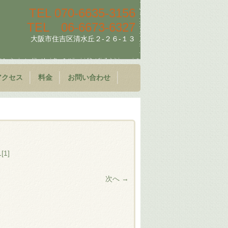
TEL
070-6635-3156
TEL
06-6673-6327
大阪市住吉区清水丘２-２６-１３
アクセス
料金
お問い合わせ
[1]
次へ →