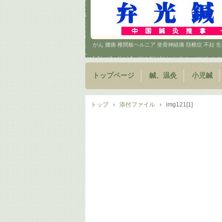
がん 腰痛 椎間板ヘルニア 坐骨神経痛 頚椎症 不妊
トップページ
鍼、温灸
小児鍼
トップ
›
添付ファイル
›
img121[1]