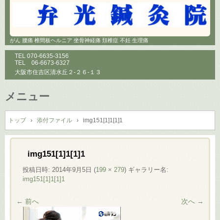
がん 腰痛 椎間板ヘルニア 坐骨神経痛 頚椎症 不妊 生理痛
TEL
070-6635-3156
TEL
06-6673-6327
大阪市住吉区清水丘２-２６-１３
メニュー
コ
ン
トップ
›
添付ファイル
›
img151[1]1[1]1
テ
ン
ツ
img151[1]1[1]1
へ
投稿日時:
2014年9月5日
(
199 × 279
) ギャラリー名:
ス
img151[1]1[1]1
キ
ッ
← 前へ
次へ →
プ