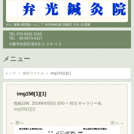
がん 腰痛 椎間板ヘルニア 坐骨神経痛 頚椎症 不妊 生理痛
TEL
070-6635-3156
TEL
06-6673-6327
大阪市住吉区清水丘２-２６-１３
メニュー
コ
ン
トップ
›
添付ファイル
›
img156[1][1]
テ
ン
ツ
img156[1][1]
へ
投稿日時:
2014年9月5日
(
680 × 893
) ギャラリー名:
ス
img156[1][1]
キ
ッ
← 前へ
次へ →
プ